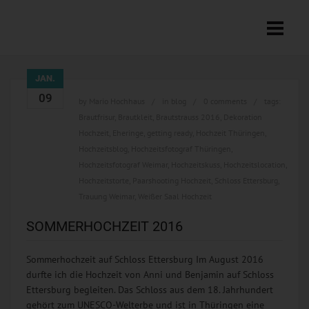
JAN.
09
by
Mario Hochhaus
in
blog
0 comments
tags:
Brautfrisur
,
Brautkleit
,
Brautstrauss 2016
,
Dekoration
Hochzeit
,
Eheringe
,
getting ready
,
Hochzeit Thüringen
,
Hochzeitsblog
,
Hochzeitsfotograf Thüringen
,
Hochzeitsfotograf Weimar
,
Hochzeitskuss
,
Hochzeitslocation
,
Hochzeitstorte
,
Paarshooting Hochzeit
,
Schloss Ettersburg
,
Trauung Weimar
,
Weißer Saal Hochzeit
SOMMERHOCHZEIT 2016
Sommerhochzeit auf Schloss Ettersburg Im August 2016
durfte ich die Hochzeit von Anni und Benjamin auf Schloss
Ettersburg begleiten. Das Schloss aus dem 18. Jahrhundert
gehört zum UNESCO-Welterbe und ist in Thüringen eine