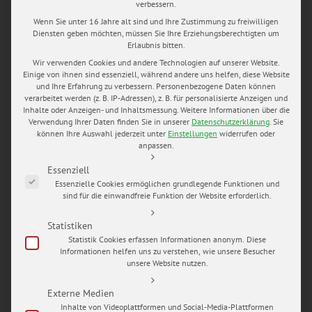
verbessern.
im Regen
,
Hochzeitsfotograf erfurt
,
Hochzeitsfotograf Mario
Hochhaus
,
Hochzeitsfotos Thüringen
,
Hochzeitsringe
,
Wenn Sie unter 16 Jahre alt sind und Ihre Zustimmung zu freiwilligen
Diensten geben möchten, müssen Sie Ihre Erziehungsberechtigten um
Hochzeitstorte
,
my wedding pictures
,
Trauung
,
Villa Haage
Erlaubnis bitten.
Erfurt
Wir verwenden Cookies und andere Technologien auf unserer Website.
Einige von ihnen sind essenziell, während andere uns helfen, diese Website
NAIROBI, DUBAI UND DIE WELT ZU
und Ihre Erfahrung zu verbessern.
Personenbezogene Daten können
GAST IN ERFURT
verarbeitet werden (z. B. IP-Adressen), z. B. für personalisierte Anzeigen und
Inhalte oder Anzeigen- und Inhaltsmessung.
Weitere Informationen über die
Verwendung Ihrer Daten finden Sie in unserer
Datenschutzerklärung
.
Sie
Im August 2015 habe ich die Hochzeit von Faridah und Eric
können Ihre Auswahl jederzeit unter
Einstellungen
widerrufen oder
anpassen.
mit Foto- und Videokamera begleiten.
Es folgt eine Liste der Service-Gruppen, für die eine Einwilligung e
Essenziell
READ MORE
Essenzielle Cookies ermöglichen grundlegende Funktionen und
sind für die einwandfreie Funktion der Website erforderlich.
Statistiken
Statistik Cookies erfassen Informationen anonym. Diese
Informationen helfen uns zu verstehen, wie unsere Besucher
JAN.
unsere Website nutzen.
20
by
Mario Hochhaus
in
blog
0 comments
tags:
Externe Medien
best day of my life
,
Hochzeit in der Rhön
,
Hochzeit
Inhalte von Videoplattformen und Social-Media-Plattformen
Thüringen
,
Hochzeitsblog
,
Hochzeitsfotograf Mario Hochhaus
,