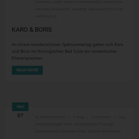
Hochhaus
,
moder
,
moderne Hochzeitsfotos
,
romantische
Hochzeit
,
Schlosshotel Auerstedt
,
Standesamt Bad Sulza
,
wedding blog
KARO & BORIS
An einem wunderschönen Spätsommertag gaben sich Karo
und Boris im thüringischen Bad Sulza ein romantisches
Eheversprechen.
READ MORE
MAI
07
by
Mario Hochhaus
in
blog
0 comments
tags:
Hochzeitsfotograf erfurt
,
Hochzeitsfotos Thüringen
,
Hochzeitstorte
,
Kressepark Erfurt
,
Location für Hochzeit