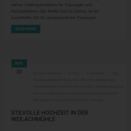
meiner Lieblingslocations für Trauungen und
Hochzeitsfeiern. Der Weiße Saal im Schloss ist ein
traumhafter Ort für standesamtliche Trauungen.
READ MORE
NOV.
22
by
Mario Hochhaus
in
blog
0 comments
tags:
Brautstrauß
,
Brautstrauss 2016
,
first look
,
getting ready
,
Hochzeit Bayern
,
Hochzeit Weilachmühle
,
Hochzeitsfotoghraf
München
,
Hochzeitstorte
,
Hocjhzeitsfotograf Bayer
,
Kirche
Kemmoden
,
Schlosshotel Blmenthal
,
Trauringe
STILVOLLE HOCHZEIT IN DER
WEILACHMÜHLE