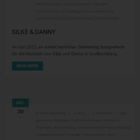
Mario Hochhaus
,
Hochzeitsfotograf Thüringen
,
Hochzeitstorte
,
my wedding pictures
,
romantische
Landhochzeit
,
Schloss Großkochberg
,
Sonnenblumen
SILKE & DANNY
Im Juni 2015, an einem herrlichen Sommertag fotografierte
ich die Hochzeit von Silke und Danny in Großkochberg.
READ MORE
DEZ.
30
by
Mario Hochhaus
in
blog
0 comments
tags:
glückliches Brautpaar
,
Goethe Gartenhaus
,
heiraten in
Thüringen
,
Hochzeitsblog
,
Hochzeitsfotograf Mario Hochhaus
,
Hochzeitsfotograf Thüringen
,
Hochzeitstorte
,
Mario