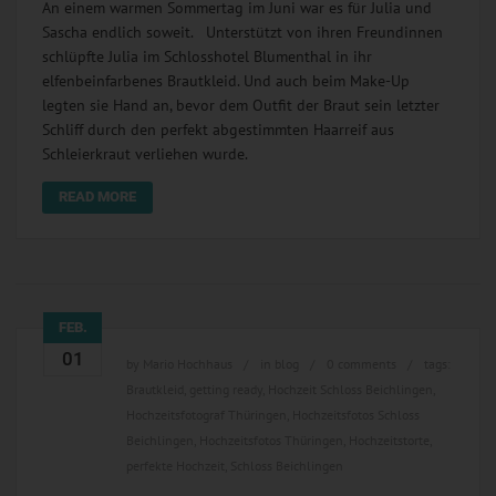
An einem warmen Sommertag im Juni war es für Julia und
Sascha endlich soweit. Unterstützt von ihren Freundinnen
schlüpfte Julia im Schlosshotel Blumenthal in ihr
elfenbeinfarbenes Brautkleid. Und auch beim Make-Up
legten sie Hand an, bevor dem Outfit der Braut sein letzter
Schliff durch den perfekt abgestimmten Haarreif aus
Schleierkraut verliehen wurde.
READ MORE
FEB.
01
by
Mario Hochhaus
in
blog
0 comments
tags:
Brautkleid
,
getting ready
,
Hochzeit Schloss Beichlingen
,
Hochzeitsfotograf Thüringen
,
Hochzeitsfotos Schloss
Beichlingen
,
Hochzeitsfotos Thüringen
,
Hochzeitstorte
,
perfekte Hochzeit
,
Schloss Beichlingen