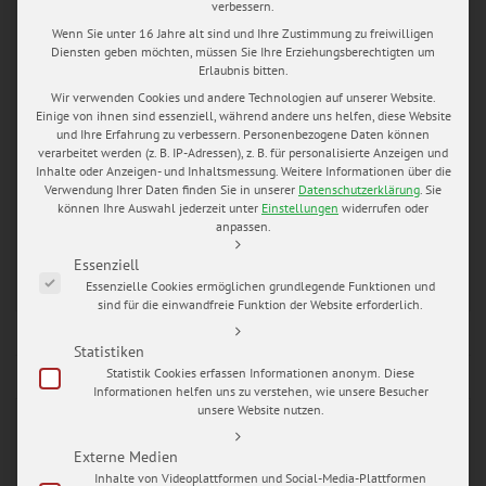
verbessern.
im Regen
,
Hochzeitsfotograf erfurt
,
Hochzeitsfotograf Mario
Hochhaus
,
Hochzeitsfotos Thüringen
,
Hochzeitsringe
,
Wenn Sie unter 16 Jahre alt sind und Ihre Zustimmung zu freiwilligen
Diensten geben möchten, müssen Sie Ihre Erziehungsberechtigten um
Hochzeitstorte
,
my wedding pictures
,
Trauung
,
Villa Haage
Erlaubnis bitten.
Erfurt
Wir verwenden Cookies und andere Technologien auf unserer Website.
Einige von ihnen sind essenziell, während andere uns helfen, diese Website
NAIROBI, DUBAI UND DIE WELT ZU
und Ihre Erfahrung zu verbessern.
Personenbezogene Daten können
GAST IN ERFURT
verarbeitet werden (z. B. IP-Adressen), z. B. für personalisierte Anzeigen und
Inhalte oder Anzeigen- und Inhaltsmessung.
Weitere Informationen über die
Verwendung Ihrer Daten finden Sie in unserer
Datenschutzerklärung
.
Sie
Im August 2015 habe ich die Hochzeit von Faridah und Eric
können Ihre Auswahl jederzeit unter
Einstellungen
widerrufen oder
anpassen.
mit Foto- und Videokamera begleiten.
Es folgt eine Liste der Service-Gruppen, für die eine Einwilligung e
Essenziell
READ MORE
Essenzielle Cookies ermöglichen grundlegende Funktionen und
sind für die einwandfreie Funktion der Website erforderlich.
Statistiken
Statistik Cookies erfassen Informationen anonym. Diese
Informationen helfen uns zu verstehen, wie unsere Besucher
JAN.
unsere Website nutzen.
20
by
Mario Hochhaus
in
blog
0 comments
tags:
Externe Medien
best day of my life
,
Hochzeit in der Rhön
,
Hochzeit
Inhalte von Videoplattformen und Social-Media-Plattformen
Thüringen
,
Hochzeitsblog
,
Hochzeitsfotograf Mario Hochhaus
,