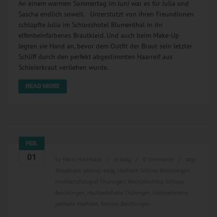
An einem warmen Sommertag im Juni war es für Julia und
Sascha endlich soweit. Unterstützt von ihren Freundinnen
schlüpfte Julia im Schlosshotel Blumenthal in ihr
elfenbeinfarbenes Brautkleid. Und auch beim Make-Up
legten sie Hand an, bevor dem Outfit der Braut sein letzter
Schliff durch den perfekt abgestimmten Haarreif aus
Schleierkraut verliehen wurde.
READ MORE
FEB.
01
by
Mario Hochhaus
in
blog
0 comments
tags:
Brautkleid
,
getting ready
,
Hochzeit Schloss Beichlingen
,
Hochzeitsfotograf Thüringen
,
Hochzeitsfotos Schloss
Beichlingen
,
Hochzeitsfotos Thüringen
,
Hochzeitstorte
,
perfekte Hochzeit
,
Schloss Beichlingen