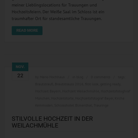
meiner Lieblingslocations für Trauungen und
Hochzeitsfeiern. Der Weiße Saal im Schloss ist ein
traumhafter Ort für standesamtliche Trauungen.
READ MORE
NOV.
22
by
Mario Hochhaus
in
blog
0 comments
tags:
Brautstrauß
,
Brautstrauss 2016
,
first look
,
getting ready
,
Hochzeit Bayern
,
Hochzeit Weilachmühle
,
Hochzeitsfotoghraf
München
,
Hochzeitstorte
,
Hocjhzeitsfotograf Bayer
,
Kirche
Kemmoden
,
Schlosshotel Blmenthal
,
Trauringe
STILVOLLE HOCHZEIT IN DER
WEILACHMÜHLE