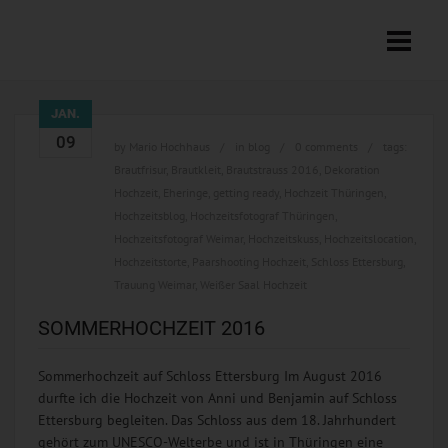
JAN.
09
by
Mario Hochhaus
in
blog
0 comments
tags:
Brautfrisur
,
Brautkleit
,
Brautstrauss 2016
,
Dekoration
Hochzeit
,
Eheringe
,
getting ready
,
Hochzeit Thüringen
,
Hochzeitsblog
,
Hochzeitsfotograf Thüringen
,
Hochzeitsfotograf Weimar
,
Hochzeitskuss
,
Hochzeitslocation
,
Hochzeitstorte
,
Paarshooting Hochzeit
,
Schloss Ettersburg
,
Trauung Weimar
,
Weißer Saal Hochzeit
SOMMERHOCHZEIT 2016
Sommerhochzeit auf Schloss Ettersburg Im August 2016
durfte ich die Hochzeit von Anni und Benjamin auf Schloss
Ettersburg begleiten. Das Schloss aus dem 18. Jahrhundert
gehört zum UNESCO-Welterbe und ist in Thüringen eine