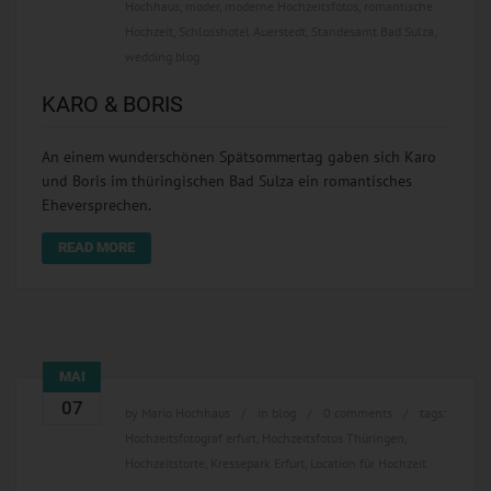
Hochhaus
,
moder
,
moderne Hochzeitsfotos
,
romantische
Hochzeit
,
Schlosshotel Auerstedt
,
Standesamt Bad Sulza
,
wedding blog
KARO & BORIS
An einem wunderschönen Spätsommertag gaben sich Karo
und Boris im thüringischen Bad Sulza ein romantisches
Eheversprechen.
READ MORE
MAI
07
by
Mario Hochhaus
in
blog
0 comments
tags:
Hochzeitsfotograf erfurt
,
Hochzeitsfotos Thüringen
,
Hochzeitstorte
,
Kressepark Erfurt
,
Location für Hochzeit