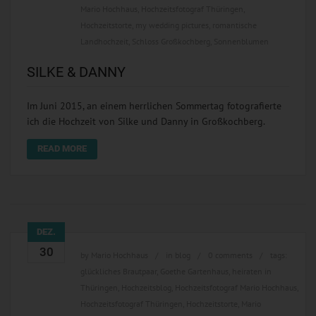
Mario Hochhaus
,
Hochzeitsfotograf Thüringen
,
Hochzeitstorte
,
my wedding pictures
,
romantische
Landhochzeit
,
Schloss Großkochberg
,
Sonnenblumen
SILKE & DANNY
Im Juni 2015, an einem herrlichen Sommertag fotografierte
ich die Hochzeit von Silke und Danny in Großkochberg.
READ MORE
DEZ.
30
by
Mario Hochhaus
in
blog
0 comments
tags:
glückliches Brautpaar
,
Goethe Gartenhaus
,
heiraten in
Thüringen
,
Hochzeitsblog
,
Hochzeitsfotograf Mario Hochhaus
,
Hochzeitsfotograf Thüringen
,
Hochzeitstorte
,
Mario