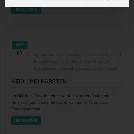
READ MORE
MAI
07
by
Mario Hochhaus
in
blog
0 comments
tags:
Hochzeitsfotograf erfurt
,
Hochzeitsfotos Thüringen
,
Hochzeitstorte
,
Kressepark Erfurt
,
Location für Hochzeit
HEIDI UND KARSTEN
Im Oktober 2014 bei einer wunderschönen Spätsommer-
Hochzeit gaben sich Heidi und Karsten in Erfurt dass
Eheversprechen.
READ MORE