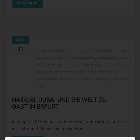
READ MORE
JAN.
21
by
Mario Hochhaus
in
blog
0 comments
tags:
Augustinerkloster Erfurt
,
Brautstrauß
,
getting ready
,
Hochzeit
im Regen
,
Hochzeitsfotograf erfurt
,
Hochzeitsfotograf Mario
Hochhaus
,
Hochzeitsfotos Thüringen
,
Hochzeitsringe
,
Hochzeitstorte
,
my wedding pictures
,
Trauung
,
Villa Haage
Erfurt
NAIROBI, DUBAI UND DIE WELT ZU
GAST IN ERFURT
Im August 2015 habe ich die Hochzeit von Faridah und Eric
mit Foto- und Videokamera begleiten.