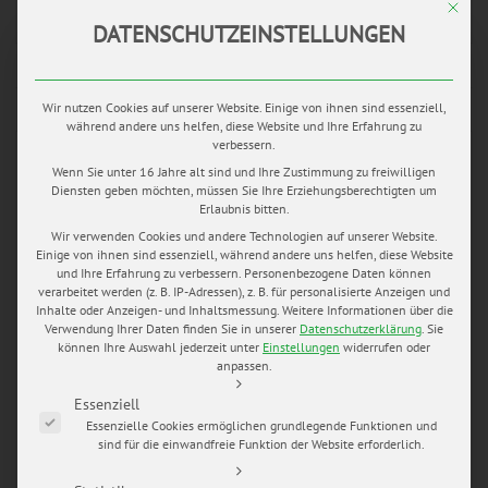
READ MORE
Mit di
DATENSCHUTZEINSTELLUNGEN
Wir nutzen Cookies auf unserer Website. Einige von ihnen sind essenziell,
während andere uns helfen, diese Website und Ihre Erfahrung zu
JAN.
verbessern.
14
by
Mario Hochhaus
in
blog
0 comments
tags:
Wenn Sie unter 16 Jahre alt sind und Ihre Zustimmung zu freiwilligen
Diensten geben möchten, müssen Sie Ihre Erziehungsberechtigten um
getting ready
,
heiraten in Erfurt
,
Hochjzeitsauto
,
Erlaubnis bitten.
Hochzeitsblog
,
Hochzeitsfotograf erfurt
,
Hochzeitsfotograf
Wir verwenden Cookies und andere Technologien auf unserer Website.
Thüringen
,
Hochzeitskleid
,
Hochzeitsreportage
,
Einige von ihnen sind essenziell, während andere uns helfen, diese Website
Hochzeitsringe
,
Mario Hochhaus
,
my wedding pictures
,
und Ihre Erfahrung zu verbessern.
Personenbezogene Daten können
verarbeitet werden (z. B. IP-Adressen), z. B. für personalisierte Anzeigen und
Palmenhaus Erfurt Hochzeit
,
Radisson blue Erfurt
,
russische
Inhalte oder Anzeigen- und Inhaltsmessung.
Weitere Informationen über die
Hochzeit
,
russische Hochzeitstradition
,
Schloss Ettersburg
,
Verwendung Ihrer Daten finden Sie in unserer
Datenschutzerklärung
.
Sie
Weißer Saal Hochzeit
können Ihre Auswahl jederzeit unter
Einstellungen
widerrufen oder
anpassen.
Es folgt eine Liste der Service-Gruppen, für die eine Einwilligung e
OLGA & JULIAN
Essenziell
Essenzielle Cookies ermöglichen grundlegende Funktionen und
Olga & Julian Ende August 2015 begleitete ich eine weitere
sind für die einwandfreie Funktion der Website erforderlich.
russisch/deutsche Hochzeit in Erfurt. Olga und Julian gaben