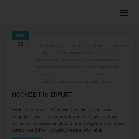
APR.
02
by
Mario Hochhaus
in
Allgemein
,
blog
0 comments
tags:
Café Nerly
,
Fotograf Hochzeit
,
getting ready
,
Hochzeit Erfurt
,
Hochzeitsblog
,
Hochzeitsfotograf erfurt
,
Hochzeitsfotograf Mario Hochhaus
,
Hochzeitsfotograf
Thüringen
,
Hochzeitsfotos Thüringen
,
Martini Kirche erfurt
,
my wedding pictures
,
spätsommerliche Hochzeit
HOCHZEIT IN ERFURT
Hochzeit in Erfurt — Einen emotionalen, katholischen
Traugottesdienst und ein glückliches, lustiges Brautpaar
durfte ich im September 2015 in Erfurt begleiten. Bei dieser
spätsommerlichen Hochzeit, passte einfach alles.