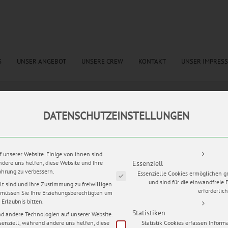
S
UNSER ANGEBOT
UNSERE CREW
KONTAKT
UNSER IMPRES
DATENSCHUTZEINSTELLUNGEN
tags:
Brautstrauß
,
Brautstrauss 2016
,
first look
,
getting ready
,
Hochzeit Bayern
,
Hochzei
itstorte
,
Hocjhzeitsfotograf Bayer
,
Kirche Kemmoden
,
Schlosshotel Blmenthal
,
Trauringe
ACHMÜHLE
Es folgt eine Liste der Service-Grup
f unserer Website. Einige von ihnen sind
ndere uns helfen, diese Website und Ihre
Essenziell
ahrung zu verbessern.
Essenzielle Cookies ermöglichen 
nd Sascha endlich soweit. Unterstützt von ihren Freundinnen schlüpfte J
und sind für die einwandfreie 
lt sind und Ihre Zustimmung zu freiwilligen
rautkleid. Und auch beim Make-Up legten sie Hand an, bevor dem Outfit d
erforderlich
müssen Sie Ihre Erziehungsberechtigten um
en Haarreif aus Schleierkraut verliehen wurde.
Erlaubnis bitten.
Statistiken
d andere Technologien auf unserer Website.
senziell, während andere uns helfen, diese
Statistik Cookies erfassen Infor