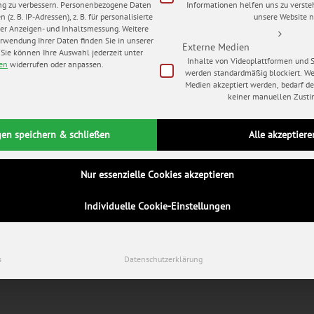
ng zu verbessern.
Personenbezogene Daten
Informationen helfen uns zu verste
(z. B. IP-Adressen), z. B. für personalisierte
unsere Website n
er Anzeigen- und Inhaltsmessung.
Weitere
rwendung Ihrer Daten finden Sie in unserer
Externe Medien
Sie können Ihre Auswahl jederzeit unter
Inhalte von Videoplattformen und 
gen
widerrufen oder anpassen.
werden standardmäßig blockiert. W
Medien akzeptiert werden, bedarf der
keiner manuellen Zust
gen speichern & schließen
Alle akzeptiere
Nur essenzielle Cookies akzeptieren
Individuelle Cookie-Einstellungen
s
Datenschutzerklärung