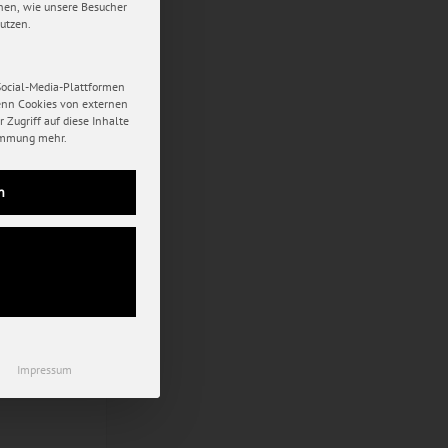
hen, wie unsere Besucher
utzen.
Social-Media-Plattformen
enn Cookies von externen
 Zugriff auf diese Inhalte
immung mehr.
n
Impressum