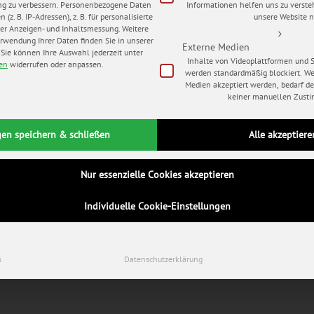
ng zu verbessern.
Personenbezogene Daten
Informationen helfen uns zu verste
(z. B. IP-Adressen), z. B. für personalisierte
unsere Website n
er Anzeigen- und Inhaltsmessung.
Weitere
rwendung Ihrer Daten finden Sie in unserer
Externe Medien
Sie können Ihre Auswahl jederzeit unter
Inhalte von Videoplattformen und 
gen
widerrufen oder anpassen.
werden standardmäßig blockiert. W
Medien akzeptiert werden, bedarf der
keiner manuellen Zust
gen speichern & schließen
Alle akzeptiere
Nur essenzielle Cookies akzeptieren
Individuelle Cookie-Einstellungen
s
Datenschutzerklärung