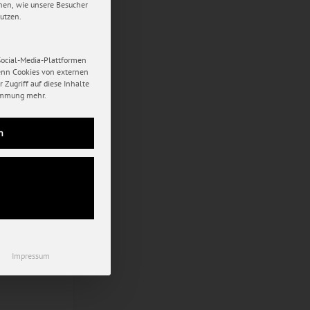
hen, wie unsere Besucher
utzen.
Social-Media-Plattformen
enn Cookies von externen
 Zugriff auf diese Inhalte
immung mehr.
n
Impressum