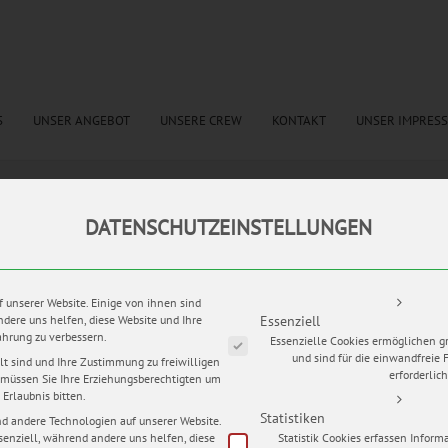
S
UNSER ANGEBOT
UNSERE CREW
KONTAKT
UNSER IMPRES
DATENSCHUTZEINSTELLUNGEN
tags:
Brautstrauß
,
Brautstrauss 2016
,
first look
,
getting ready
,
Hochzeit Bayern
,
Hochzei
itstorte
,
Hocjhzeitsfotograf Bayer
,
Kirche Kemmoden
,
Schlosshotel Blmenthal
,
Trauringe
ACHMÜHLE
Es folgt eine Liste der Service-Grup
f unserer Website. Einige von ihnen sind
ndere uns helfen, diese Website und Ihre
Essenziell
ahrung zu verbessern.
Essenzielle Cookies ermöglichen 
nd Sascha endlich soweit. Unterstützt von ihren Freundinnen schlüpfte J
und sind für die einwandfreie 
lt sind und Ihre Zustimmung zu freiwilligen
rautkleid. Und auch beim Make-Up legten sie Hand an, bevor dem Outfit d
erforderlich
müssen Sie Ihre Erziehungsberechtigten um
en Haarreif aus Schleierkraut verliehen wurde.
Erlaubnis bitten.
Statistiken
d andere Technologien auf unserer Website.
senziell, während andere uns helfen, diese
Statistik Cookies erfassen Infor