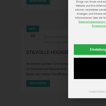
READ MORE
Einige von ihnen sind es
Website und Ihre Erfahru
können verarbeitet werden 
Anzeigen und Inhalte od
Informationen über die Ve
Datenschutzerklärung
.
Einstellun
NOV.
22
by
Mario Hochhaus
in
blog
0 comments
Weilachmühle
,
Hochzeitsfotoghraf München
,
Hochze
Einstellun
STILVOLLE HOCHZEIT IN DER WEIL
An einem warmen Sommertag im Juni war es für Julia u
im Schlosshotel Blumenthal in ihr elfenbeinfarbenes B
Braut sein letzter Schliff durch den perfekt abgestimmt
READ MORE
Cookie-Detail