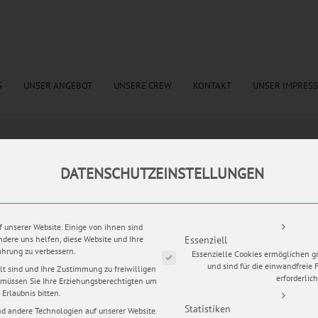
S
UNSER ANGEBOT
UNSERE CREW
KONTAKT
UNSER IMPRES
tags:
Brautfrisur
,
Brautkleit
,
Brautstrauss 2016
,
Dekoration Hochzeit
,
Eheringe
,
getting 
DATENSCHUTZEINSTELLUNGEN
raf Thüringen
,
Hochzeitsfotograf Weimar
,
Hochzeitskuss
,
Hochzeitslocation
,
Hochzeitstorte
 Weimar
,
Weißer Saal Hochzeit
Es folgt eine Liste der Service-Grup
f unserer Website. Einige von ihnen sind
ndere uns helfen, diese Website und Ihre
Essenziell
ahrung zu verbessern.
Essenzielle Cookies ermöglichen 
 durfte ich die Hochzeit von Anni und Benjamin auf Schloss Ettersburg
und sind für die einwandfreie 
lt sind und Ihre Zustimmung zu freiwilligen
t zum UNESCO-Welterbe und ist in Thüringen eine meiner Lieblingslocati
erforderlich
müssen Sie Ihre Erziehungsberechtigten um
chloss ist ein traumhafter Ort für standesamtliche Trauungen.
Erlaubnis bitten.
Statistiken
d andere Technologien auf unserer Website.