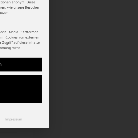
mationen anonym. Diese
hen, wie unsere Besucher
utzen.
Social-Media-Plattformen
enn Cookies von externen
 Zugriff auf diese Inhalte
immung mehr.
t
n
ulia
er
Impressum