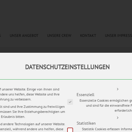
S
UNSER ANGEBOT
UNSERE CREW
KONTAKT
UNSER IMPRES
DATENSCHUTZEINSTELLUNGEN
tags:
getting ready
,
heiraten in Erfurt
,
Hochjzeitsauto
,
Hochzeitsblog
,
Hochzeitsfotograf e
eitsreportage
,
Hochzeitsringe
,
Mario Hochhaus
,
my wedding pictures
,
Palmenhaus Erfurt 
ochzeitstradition
,
Schloss Ettersburg
,
Weißer Saal Hochzeit
Es folgt eine Liste der Service-Grup
f unserer Website. Einige von ihnen sind
ndere uns helfen, diese Website und Ihre
Essenziell
ahrung zu verbessern.
Essenzielle Cookies ermöglichen 
und sind für die einwandfreie 
lt sind und Ihre Zustimmung zu freiwilligen
tere russisch/deutsche Hochzeit in Erfurt. Olga und Julian gaben sich da
erforderlich
müssen Sie Ihre Erziehungsberechtigten um
Erlaubnis bitten.
Statistiken
d andere Technologien auf unserer Website.
senziell, während andere uns helfen, diese
Statistik Cookies erfassen Infor