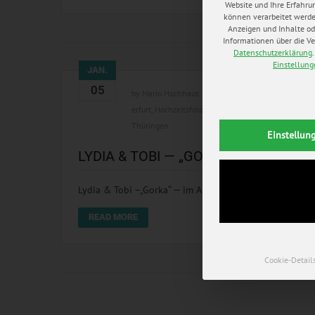
Website und Ihre Erfahru
können verarbeitet werden 
Anzeigen und Inhalte od
Informationen über die Ve
Datenschutzerklärung
.
Einstellun
JAN.
05
by
Mario Hochhaus
in
blog
0 comments
erfurt
,
Hochzeitsfotograf Mario Hochhaus
,
my weddin
Thüringen
Einstellun
LYDIA & TOBI — „GORKA“—
Lydia & Tobi –„Gorka“ — im August 2015 durften wir di
READ MORE
Cookie-Detail