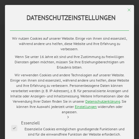
Mit di
DATENSCHUTZEINSTELLUNGEN
JAN.
Wir nutzen Cookies auf unserer Website. Einige von ihnen sind essenziell,
01
während andere uns helfen, diese Website und Ihre Erfahrung zu
by
Mario Hochhaus
in
blog
0 comments
tags:
verbessern.
Brautschmuck
,
heiraten auf Schloss Großkochberg
,
heiraten
Wenn Sie unter 16 Jahre alt sind und Ihre Zustimmung zu freiwilligen
in Thüringen
,
Hochzeit Großkochberg
,
Hochzeitsfotograf
Diensten geben möchten, müssen Sie Ihre Erziehungsberechtigten um
Mario Hochhaus
,
Hochzeitsfotograf Thüringen
,
Erlaubnis bitten.
Hochzeitstorte
,
my wedding pictures
,
romantische
Wir verwenden Cookies und andere Technologien auf unserer Website.
Einige von ihnen sind essenziell, während andere uns helfen, diese Website
Landhochzeit
,
Schloss Großkochberg
,
Sonnenblumen
und Ihre Erfahrung zu verbessern.
Personenbezogene Daten können
verarbeitet werden (z. B. IP-Adressen), z. B. für personalisierte Anzeigen und
SILKE & DANNY
Inhalte oder Anzeigen- und Inhaltsmessung.
Weitere Informationen über die
Verwendung Ihrer Daten finden Sie in unserer
Datenschutzerklärung
.
Sie
können Ihre Auswahl jederzeit unter
Einstellungen
widerrufen oder
Im Juni 2015, an einem herrlichen Sommertag fotografierte
anpassen.
ich die Hochzeit von Silke und Danny in Großkochberg.
Es folgt eine Liste der Service-Gruppen, für die eine Einwilligung e
Essenziell
READ MORE
Essenzielle Cookies ermöglichen grundlegende Funktionen und
sind für die einwandfreie Funktion der Website erforderlich.