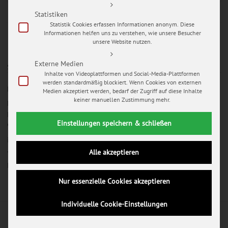
Statistiken
Statistik Cookies erfassen Informationen anonym. Diese
Informationen helfen uns zu verstehen, wie unsere Besucher
unsere Website nutzen.
Externe Medien
SO ERREICHEN SIE UNS
Inhalte von Videoplattformen und Social-Media-Plattformen
werden standardmäßig blockiert. Wenn Cookies von externen
MY WEDDING PICTURES
Medien akzeptiert werden, bedarf der Zugriff auf diese Inhalte
keiner manuellen Zustimmung mehr.
Mario Hochhaus
Melanchthonstraße 5
Einstellungen speichern & schließen
99084 Erfurt
info@my-wedding-pictures.com
Alle akzeptieren
Telefon 0361 / 26 267 43
Mario mobil 0172 / 348 78 14
Nur essenzielle Cookies akzeptieren
Individuelle Cookie-Einstellungen
Copyright © 2014 Oyster WordPress Theme. All Rights Reserved.