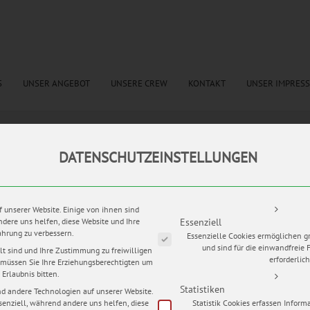
S
UNSER ANGEBOT
UNSERE CREW
KONTAKT
UNSER IMPRES
DATENSCHUTZEINSTELLUNGEN
tags:
Brautfrisur
,
Brautkleit
,
Brautstrauss 2016
,
Dekoration Hochzeit
,
Eheringe
,
getting 
raf Thüringen
,
Hochzeitsfotograf Weimar
,
Hochzeitskuss
,
Hochzeitslocation
,
Hochzeitstorte
 Weimar
,
Weißer Saal Hochzeit
Es folgt eine Liste der Service-Grup
f unserer Website. Einige von ihnen sind
ndere uns helfen, diese Website und Ihre
Essenziell
ahrung zu verbessern.
Essenzielle Cookies ermöglichen 
und sind für die einwandfreie 
lt sind und Ihre Zustimmung zu freiwilligen
 durfte ich die Hochzeit von Anni und Benjamin auf Schloss Ettersburg
erforderlich
müssen Sie Ihre Erziehungsberechtigten um
t zum UNESCO-Welterbe und ist in Thüringen eine meiner Lieblingslocati
Erlaubnis bitten.
chloss ist ein traumhafter Ort für standesamtliche Trauungen.
Statistiken
d andere Technologien auf unserer Website.
senziell, während andere uns helfen, diese
Statistik Cookies erfassen Infor