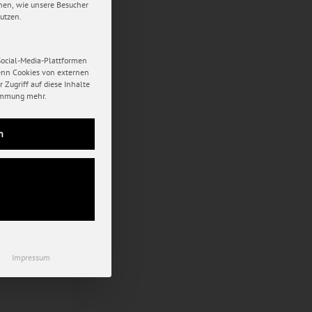
hen, wie unsere Besucher
utzen.
Social-Media-Plattformen
enn Cookies von externen
 Zugriff auf diese Inhalte
immung mehr.
n
Impressum