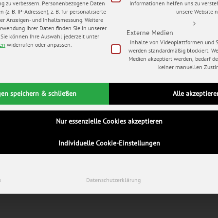
ng zu verbessern.
Personenbezogene Daten
Informationen helfen uns zu verste
(z. B. IP-Adressen), z. B. für personalisierte
unsere Website n
er Anzeigen- und Inhaltsmessung.
Weitere
rwendung Ihrer Daten finden Sie in unserer
Externe Medien
Sie können Ihre Auswahl jederzeit unter
Inhalte von Videoplattformen und 
gen
widerrufen oder anpassen.
werden standardmäßig blockiert. W
Medien akzeptiert werden, bedarf der
keiner manuellen Zust
gen speichern & schließen
Alle akzeptiere
Nur essenzielle Cookies akzeptieren
Individuelle Cookie-Einstellungen
s
Datenschutzerklärung