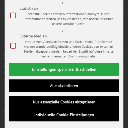
READ MORE
Statistiken
Statistik Cookies erfassen Informationen anonym. Diese
Informationen helfen uns zu verstehen, wie unsere Besucher
unsere Website nutzen.
Externe Medien
Inhalte von Videoplattformen und Social-Media-Plattformen
werden standardmäßig blockiert. Wenn Cookies von externen
SO ERREICHEN SIE UNS
Medien akzeptiert werden, bedarf der Zugriff auf diese Inhalte
keiner manuellen Zustimmung mehr.
MY WEDDING PICTURES
Einstellungen speichern & schließen
Mario Hochhaus
Melanchthonstraße 5
99084 Erfurt
Alle akzeptieren
info@my-wedding-pictures.com
Telefon 0361 / 26 267 43
Nur essenzielle Cookies akzeptieren
Mario mobil 0172 / 348 78 14
Individuelle Cookie-Einstellungen