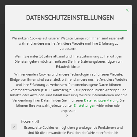
Mit di
DATENSCHUTZEINSTELLUNGEN
APR.
Wir nutzen Cookies auf unserer Website. Einige von ihnen sind essenziell,
27
während andere uns helfen, diese Website und Ihre Erfahrung zu
by
Mario Hochhaus
in
blog
0 comments
tags:
verbessern.
heiraten in Thüringen
,
heiraten in Weimar
,
Hochzeit Weimar
,
Wenn Sie unter 16 Jahre alt sind und Ihre Zustimmung zu freiwilligen
Hochzeitsfotos Thüringen
,
Trauung Weimar
Diensten geben möchten, müssen Sie Ihre Erziehungsberechtigten um
Erlaubnis bitten.
KATJA UND ULF
Wir verwenden Cookies und andere Technologien auf unserer Website.
Einige von ihnen sind essenziell, während andere uns helfen, diese Website
und Ihre Erfahrung zu verbessern.
Personenbezogene Daten können
Kleiner Rückblick 2013: Mitte Juni 2013 gaben sich Katja
verarbeitet werden (z. B. IP-Adressen), z. B. für personalisierte Anzeigen und
und Ulf in Weimar das Eheversprechen. Unser
Inhalte oder Anzeigen- und Inhaltsmessung.
Weitere Informationen über die
Hochzeitsfotograf Mario Hochhaus, begleitete die beiden
Verwendung Ihrer Daten finden Sie in unserer
Datenschutzerklärung
.
Sie
können Ihre Auswahl jederzeit unter
Einstellungen
widerrufen oder
den ganzen Tag. Herausgekommen ist eine
anpassen.
Hochzeitsreportage die die Freude und den Spaß dieser
Es folgt eine Liste der Service-Gruppen, für die eine Einwilligung e
Feier wiederspiegelt. Lieben Dank, dass wir daran teilhaben
Essenziell
durften.
Essenzielle Cookies ermöglichen grundlegende Funktionen und
sind für die einwandfreie Funktion der Website erforderlich.